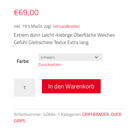
€
69,00
inkl. 19 % MwSt.
zzgl.
Versandkosten
Extrem dünn Leicht-klebrige Oberfläche Weiches
Gefühl Gleitsichere Textur Extra lang.
Farbe
Zurücksetzen
Feel
In den Warenkorb
It
Grip
Box
60er
Artikelnummer:
GO664-1
Kategorien:
GRIFFBÄNDER
,
OVER
Menge
GRIPS