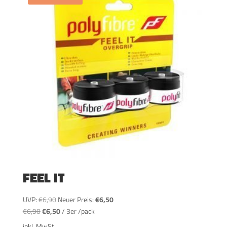
FEEL IT
Ursprünglicher
Aktueller
UVP:
€
6,90
Neuer Preis:
€
6,50
Ursprünglicher
Preis
Aktueller
Preis
€
6,90
€
6,50
/
3er /pack
Preis
war:
Preis
ist:
inkl. MwSt.