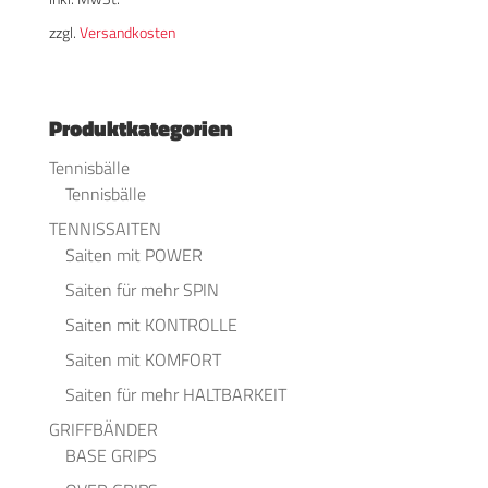
war:
€6,90
ist:
€6,50.
zzgl.
Versandkosten
€6,90
€6,50.
Produktkategorien
Tennisbälle
Tennisbälle
TENNISSAITEN
Saiten mit POWER
Saiten für mehr SPIN
Saiten mit KONTROLLE
Saiten mit KOMFORT
Saiten für mehr HALTBARKEIT
GRIFFBÄNDER
BASE GRIPS