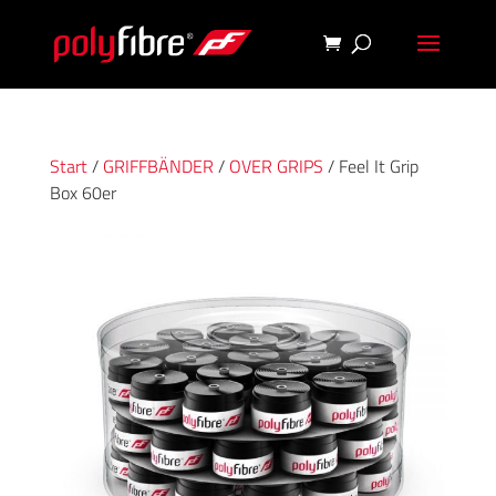
Start
/
GRIFFBÄNDER
/
OVER GRIPS
/ Feel It Grip
Box 60er