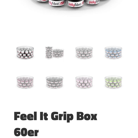
Feel It Grip Box
60er