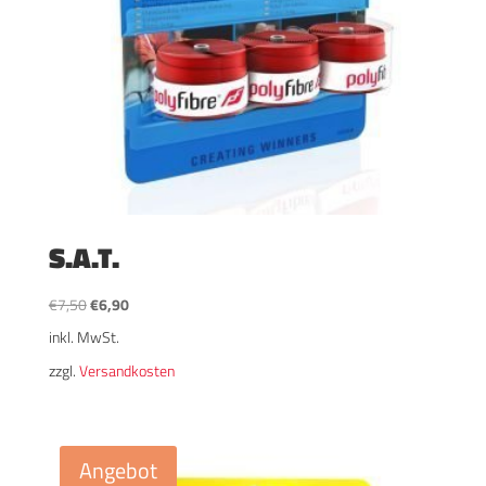
S.A.T.
Ursprünglicher
Aktueller
€
7,50
€
6,90
Preis
Preis
inkl. MwSt.
war:
ist:
zzgl.
Versandkosten
€7,50
€6,90.
Angebot