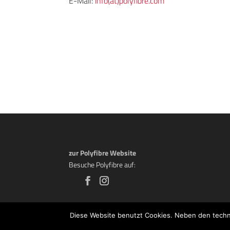
E-Mail:
info(at)polyfibre.com
zur Polyfibre Website
Besuche Polyfibre auf:
Diese Website benutzt Cookies. Neben den techni