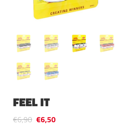
FEEL IT
Ursprünglicher
Aktueller
€
6,90
€
6,50