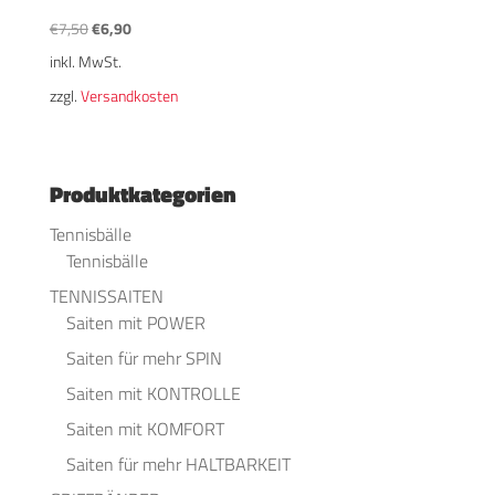
Ursprünglicher
Aktueller
€
7,50
€
6,90
Preis
Preis
inkl. MwSt.
war:
ist:
zzgl.
Versandkosten
€7,50
€6,90.
Produktkategorien
Tennisbälle
Tennisbälle
TENNISSAITEN
Saiten mit POWER
Saiten für mehr SPIN
Saiten mit KONTROLLE
Saiten mit KOMFORT
Saiten für mehr HALTBARKEIT