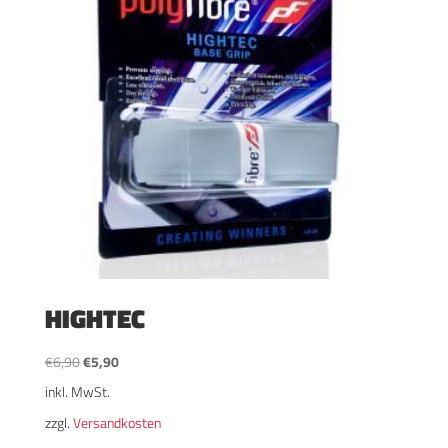
HIGHTEC
Ursprünglicher
Aktueller
€
6,90
€
5,90
Preis
Preis
inkl. MwSt.
war:
ist:
zzgl.
Versandkosten
€6,90
€5,90.