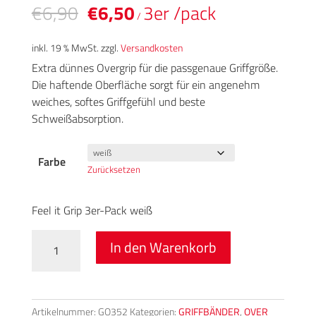
Preis
Preis
€
6,90
€
6,50
3er /pack
/
war:
ist:
inkl. 19 % MwSt.
zzgl.
Versandkosten
€6,90
€6,50.
Extra dünnes Overgrip für die passgenaue Griffgröße.
Die haftende Oberfläche sorgt für ein angenehm
weiches, softes Griffgefühl und beste
Schweißabsorption.
Farbe
Zurücksetzen
Feel it Grip 3er-Pack weiß
FEEL
In den Warenkorb
IT
Menge
Artikelnummer:
GO352
Kategorien:
GRIFFBÄNDER
,
OVER