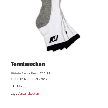
Tennissocken
Ursprünglicher
Aktueller
€
18,94
Neuer Preis:
€
14,95
Ursprünglicher
Preis
Aktueller
Preis
€
0,00
€
14,95
/
2er /pack
Preis
war:
Preis
ist:
inkl. MwSt.
war:
€18,94
ist:
€14,95.
zzgl.
Versandkosten
€0,00
€14,95.