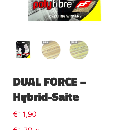
DUAL FORCE –
Hybrid-Saite
€
11,90
€
1,78
m