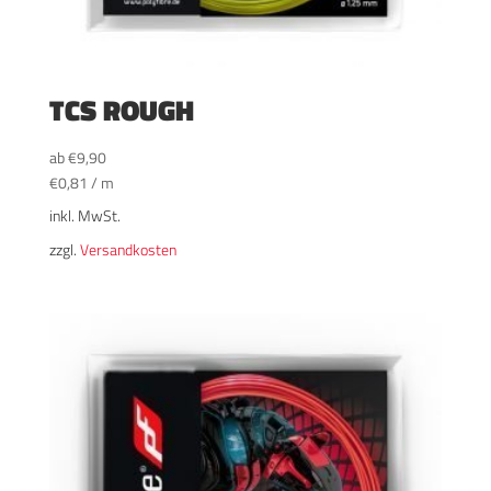
TCS ROUGH
ab
€
9,90
€
0,81
/
m
inkl. MwSt.
zzgl.
Versandkosten