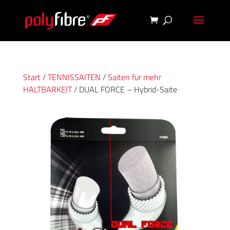
Start
/
TENNISSAITEN
/
Saiten für mehr
HALTBARKEIT
/ DUAL FORCE – Hybrid-Saite