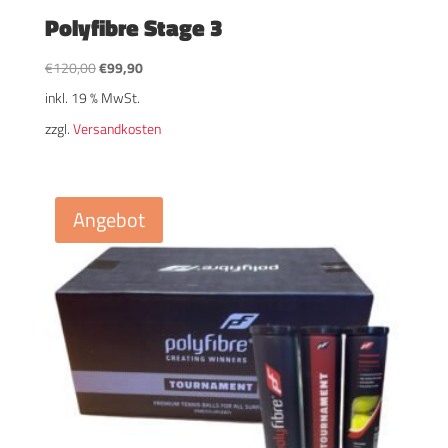
Polyfibre Stage 3
Ursprünglicher
Aktueller
€
120,00
€
99,90
Preis
Preis
inkl. 19 % MwSt.
war:
ist:
zzgl.
Versandkosten
€120,00
€99,90.
Angebot