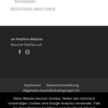
Tennissocken
BESAITUNGS-MASCHINEN
zur Polyfibre Website
Besuche Polyfibre auf:
Impressum
Datenschutzerklärung
Allgemeine Geschäftsbedingungen mit
Kundeninformationen
Diese Website benutzt Cookies. Neben den technisch
Widerrufsbelehrung & Widerrufsformular
notwendigen Cookies wird Google Analytics verwendet. Falls
Zahlungsarten
Versand- und Lieferinformationen