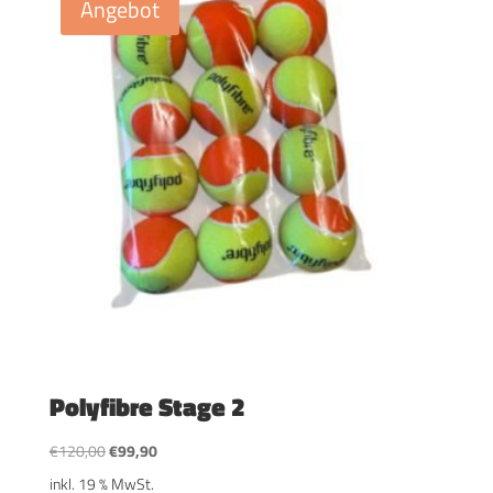
Angebot
Polyfibre Stage 2
Ursprünglicher
Aktueller
€
120,00
€
99,90
Preis
Preis
inkl. 19 % MwSt.