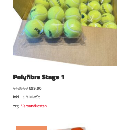
Polyfibre Stage 1
Ursprünglicher
Aktueller
€
120,00
€
99,90
Preis
Preis
inkl. 19 % MwSt.
war:
ist:
zzgl.
Versandkosten
€120,00
€99,90.