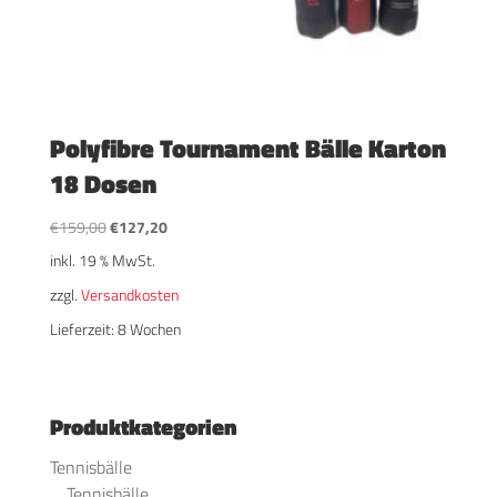
Polyfibre Tournament Bälle Karton
18 Dosen
Ursprünglicher
Aktueller
€
159,00
€
127,20
Preis
Preis
inkl. 19 % MwSt.
war:
ist:
zzgl.
Versandkosten
€159,00
€127,20.
Lieferzeit:
8 Wochen
Produktkategorien
Tennisbälle
Tennisbälle