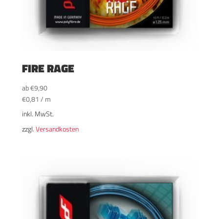
FIRE RAGE
ab
€
9,90
€
0,81
/
m
inkl. MwSt.
zzgl.
Versandkosten