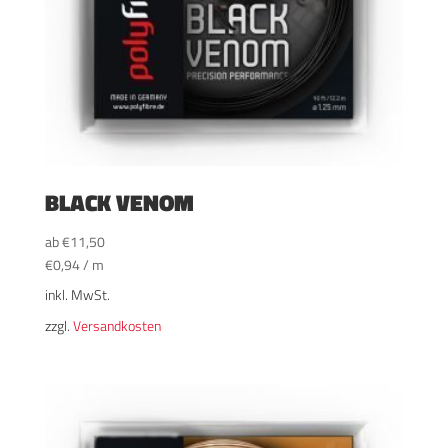
BLACK VENOM
ab
€
11,50
€
0,94
/
m
inkl. MwSt.
zzgl.
Versandkosten