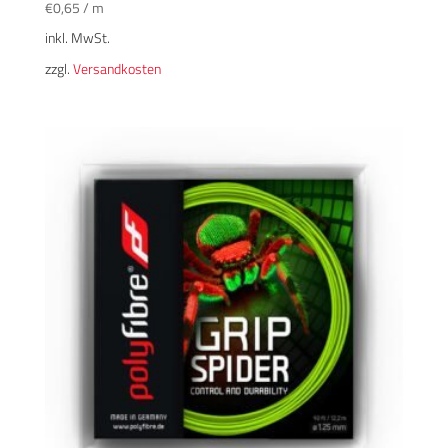
€
0,65
/
m
inkl. MwSt.
zzgl.
Versandkosten