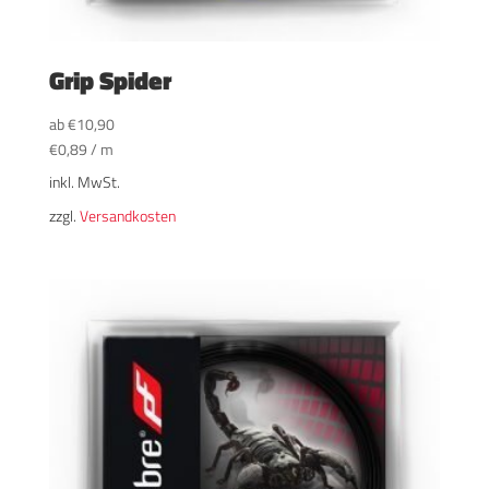
Grip Spider
ab
€
10,90
€
0,89
/
m
inkl. MwSt.
zzgl.
Versandkosten