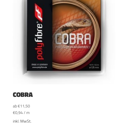
COBRA
ab
€
11,50
€
0,94
/
m
inkl. MwSt.