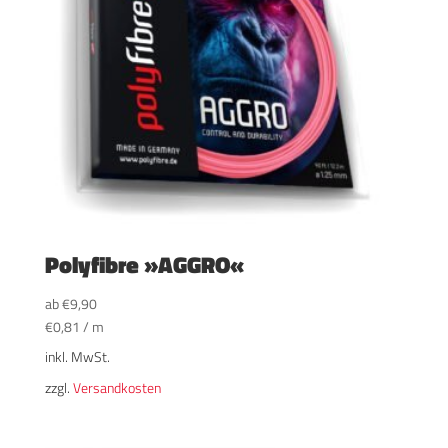
Polyfibre »AGGRO«
ab
€
9,90
€
0,81
/
m
inkl. MwSt.
zzgl.
Versandkosten